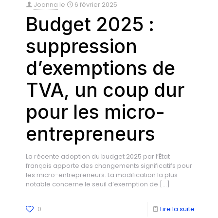
Joanna
le
6 février 2025
Budget 2025 :
suppression
d’exemptions de
TVA, un coup dur
pour les micro-
entrepreneurs
La récente adoption du budget 2025 par l’État
français apporte des changements significatifs pour
les micro-entrepreneurs. La modification la plus
notable concerne le seuil d’exemption de
[…]
0
Lire la suite