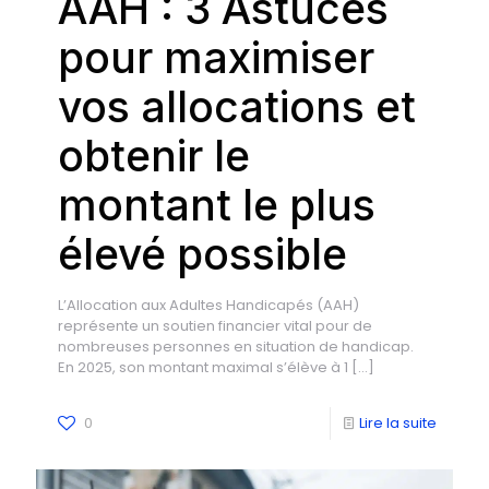
AAH : 3 Astuces
pour maximiser
vos allocations et
obtenir le
montant le plus
élevé possible
L’Allocation aux Adultes Handicapés (AAH)
représente un soutien financier vital pour de
nombreuses personnes en situation de handicap.
En 2025, son montant maximal s’élève à 1
[…]
0
Lire la suite