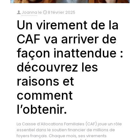
Joanna
le
8 février 2025
Un virement de la
CAF va arriver de
façon inattendue :
découvrez les
raisons et
comment
l’obtenir.
La Caisse d’Allocations Familiales (CAF) joue un rôle
essentiel dans le soutien financier de millions de
foyers français. Chaque mois, ses virements