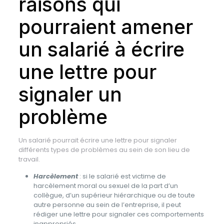
raisons qui
pourraient amener
un salarié à écrire
une lettre pour
signaler un
problème
Un salarié pourrait écrire une lettre pour signaler
différents types de problèmes au sein de son lieu de
travail.
Harcèlement
: si le salarié est victime de
harcèlement moral ou sexuel de la part d’un
collègue, d’un supérieur hiérarchique ou de toute
autre personne au sein de l’entreprise, il peut
rédiger une lettre pour signaler ces comportements
inappropriés.