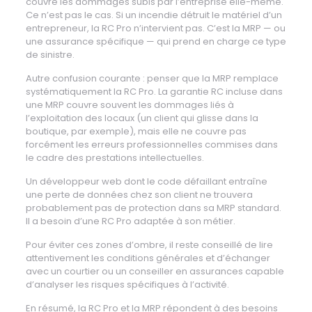
couvre les dommages subis par l’entreprise elle-même.
Ce n’est pas le cas. Si un incendie détruit le matériel d’un
entrepreneur, la RC Pro n’intervient pas. C’est la MRP — ou
une assurance spécifique — qui prend en charge ce type
de sinistre.
Autre confusion courante : penser que la MRP remplace
systématiquement la RC Pro. La garantie RC incluse dans
une MRP couvre souvent les dommages liés à
l’exploitation des locaux (un client qui glisse dans la
boutique, par exemple), mais elle ne couvre pas
forcément les erreurs professionnelles commises dans
le cadre des prestations intellectuelles.
Un développeur web dont le code défaillant entraîne
une perte de données chez son client ne trouvera
probablement pas de protection dans sa MRP standard.
Il a besoin d’une RC Pro adaptée à son métier.
Pour éviter ces zones d’ombre, il reste conseillé de lire
attentivement les conditions générales et d’échanger
avec un courtier ou un conseiller en assurances capable
d’analyser les risques spécifiques à l’activité.
En résumé, la RC Pro et la MRP répondent à des besoins