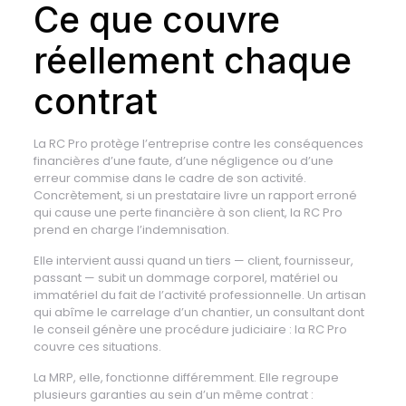
Ce que couvre
réellement chaque
contrat
La RC Pro protège l’entreprise contre les conséquences
financières d’une faute, d’une négligence ou d’une
erreur commise dans le cadre de son activité.
Concrètement, si un prestataire livre un rapport erroné
qui cause une perte financière à son client, la RC Pro
prend en charge l’indemnisation.
Elle intervient aussi quand un tiers — client, fournisseur,
passant — subit un dommage corporel, matériel ou
immatériel du fait de l’activité professionnelle. Un artisan
qui abîme le carrelage d’un chantier, un consultant dont
le conseil génère une procédure judiciaire : la RC Pro
couvre ces situations.
La MRP, elle, fonctionne différemment. Elle regroupe
plusieurs garanties au sein d’un même contrat :