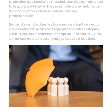
protection des locaux, du matériel, des stocks, mais aussi
la responsabilité civile. Elle ressemble à une multirisque
habitation, mais calibrée pour les besoins
professionnels.
En cas d’incendie dans les bureaux, de dégât des eaux
dans l’entrepôt ou de vol d’équipements informatiques,
c’est la MRP qui indemnise l’entreprise — et non la RC Pro,
qui ne couvre que les dommages causés à des tiers.