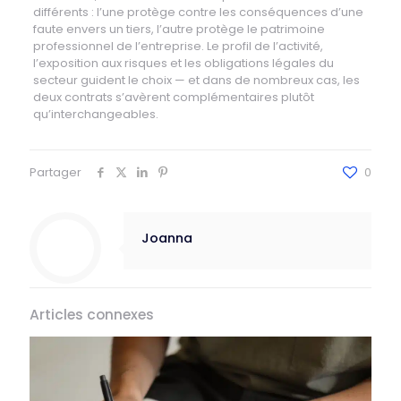
différents : l’une protège contre les conséquences d’une
faute envers un tiers, l’autre protège le patrimoine
professionnel de l’entreprise. Le profil de l’activité,
l’exposition aux risques et les obligations légales du
secteur guident le choix — et dans de nombreux cas, les
deux contrats s’avèrent complémentaires plutôt
qu’interchangeables.
Partager
0
Joanna
Articles connexes