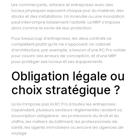
Les commerçants, artisans et entreprises avec des
locaux physiques exposent chaque jour du matériel, des
stocks et des installations. Un incendie ou une inondation
peut interrompre totalement l’activité. La MRP s’impose
alors comme le socle de leur protection.
Pour beaucoup d’entreprises, les deux contrats se
complètent plutôt qu’ils ne s’opposent. Un cabinet
d’architecture, par exemple, a besoin d’une RC Pro solide
pour couvrir ses erreurs de conception, et d’une MRP
pour protéger ses locaux et ses équipements.
Obligation légale ou
choix stratégique ?
La loi n’impose pas la RC Pro à toutes les entreprises.
Cependant, plusieurs secteurs réglementés rendent sa
souscription obligatoire : les professions du droit et du
chiffre, les métiers du bâtiment, les professionnels de
santé, les agents immobiliers ou encore les agences de
voyage.