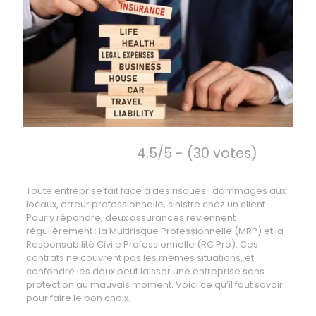
4.5/5 - (30 votes)
Toute entreprise fait face à des risques : dommages aux
locaux, erreur professionnelle, sinistre chez un client.
Pour y répondre, deux assurances reviennent
régulièrement : la Multirisque Professionnelle (MRP) et la
Responsabilité Civile Professionnelle (RC Pro). Ces
contrats ne couvrent pas les mêmes situations, et
confondre les deux peut laisser une entreprise sans
protection au mauvais moment. Voici ce qu’il faut savoir
pour faire le bon choix.