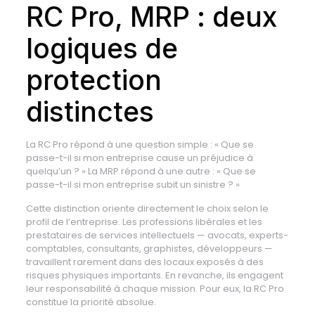
RC Pro, MRP : deux
logiques de
protection
distinctes
La RC Pro répond à une question simple : « Que se
passe-t-il si mon entreprise cause un préjudice à
quelqu’un ? » La MRP répond à une autre : « Que se
passe-t-il si mon entreprise subit un sinistre ? »
Cette distinction oriente directement le choix selon le
profil de l’entreprise. Les professions libérales et les
prestataires de services intellectuels — avocats, experts-
comptables, consultants, graphistes, développeurs —
travaillent rarement dans des locaux exposés à des
risques physiques importants. En revanche, ils engagent
leur responsabilité à chaque mission. Pour eux, la RC Pro
constitue la priorité absolue.